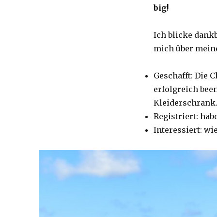
big!
Ich blicke dank
mich über meine
Geschafft: Die 
erfolgreich been
Kleiderschrank.
Registriert: ha
Interessiert: w