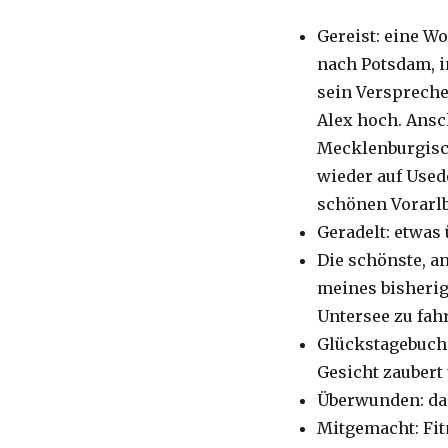
Gereist: eine W
nach Potsdam, i
sein Verspreche
Alex hoch. Ansc
Mecklenburgisch
wieder auf Used
schönen Vorarlb
Geradelt: etwas
Die schönste, a
meines bisheri
Untersee zu fah
Glückstagebuch:
Gesicht zaubert
Überwunden: da
Mitgemacht: Fit