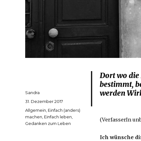
Dort wo die 
bestimmt, b
werden Wirk
Autor
Sandra
Veröffentlicht
31. Dezember 2017
am
Kategorien
Allgemein
,
Einfach (anders)
machen
,
Einfach leben
,
(VerfasserIn un
Gedanken zum Leben
Ich wünsche dir