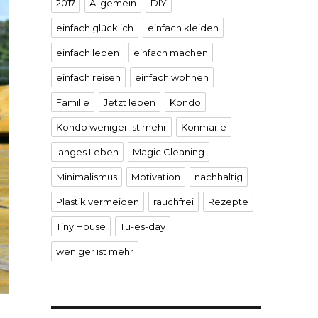
2017
Allgemein
DIY
einfach glücklich
einfach kleiden
einfach leben
einfach machen
einfach reisen
einfach wohnen
Familie
Jetzt leben
Kondo
Kondo weniger ist mehr
Konmarie
langes Leben
Magic Cleaning
Minimalismus
Motivation
nachhaltig
Plastik vermeiden
rauchfrei
Rezepte
Tiny House
Tu-es-day
weniger ist mehr