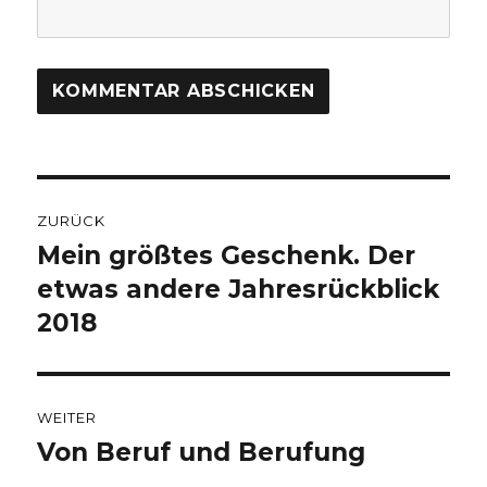
Beitragsnavigation
ZURÜCK
Mein größtes Geschenk. Der
Vorheriger
Beitrag:
etwas andere Jahresrückblick
2018
WEITER
Von Beruf und Berufung
Nächster
Beitrag: