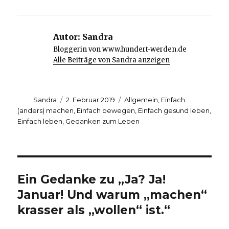
Autor:
Sandra
Bloggerin von www.hundert-werden.de
Alle Beiträge von Sandra anzeigen
Autor
Veröffentlicht
Kategorien
Sandra
2. Februar 2019
Allgemein
,
Einfach
am
(anders) machen
,
Einfach bewegen
,
Einfach gesund leben
,
Einfach leben
,
Gedanken zum Leben
Ein Gedanke zu „Ja? Ja!
Januar! Und warum „machen“
krasser als „wollen“ ist.“