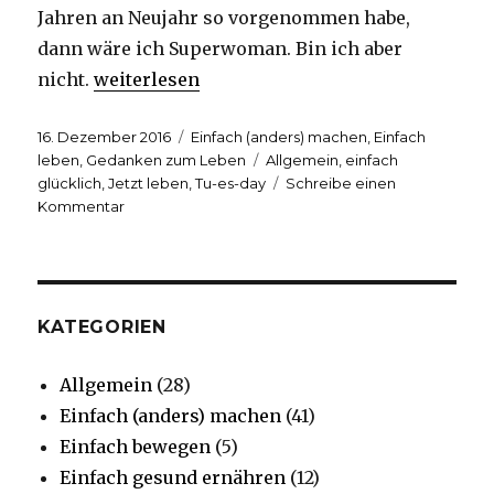
Jahren an Neujahr so vorgenommen habe,
dann wäre ich Superwoman. Bin ich aber
„Einfach machen: Warum ich NICHT bis Neuj
nicht.
weiterlesen
Veröffentlicht
Kategorien
16. Dezember 2016
Einfach (anders) machen
,
Einfach
am
Schlagwörter
leben
,
Gedanken zum Leben
Allgemein
,
einfach
glücklich
,
Jetzt leben
,
Tu-es-day
Schreibe einen
zu
Kommentar
Einfach
machen:
Warum
ich
NICHT
KATEGORIEN
bis
Neujahr
Allgemein
(28)
warte
Einfach (anders) machen
(41)
Einfach bewegen
(5)
Einfach gesund ernähren
(12)