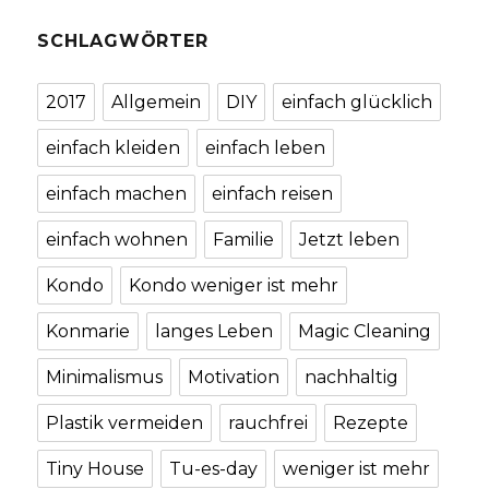
SCHLAGWÖRTER
2017
Allgemein
DIY
einfach glücklich
einfach kleiden
einfach leben
einfach machen
einfach reisen
einfach wohnen
Familie
Jetzt leben
Kondo
Kondo weniger ist mehr
Konmarie
langes Leben
Magic Cleaning
Minimalismus
Motivation
nachhaltig
Plastik vermeiden
rauchfrei
Rezepte
Tiny House
Tu-es-day
weniger ist mehr